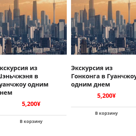
кскурсия из
Экскурсия из
эньчжэня в
Гонконга в Гуанчжо
уанчжоу одним
одним днем
днем
5,200
¥
5,200
¥
В корзину
В корзину