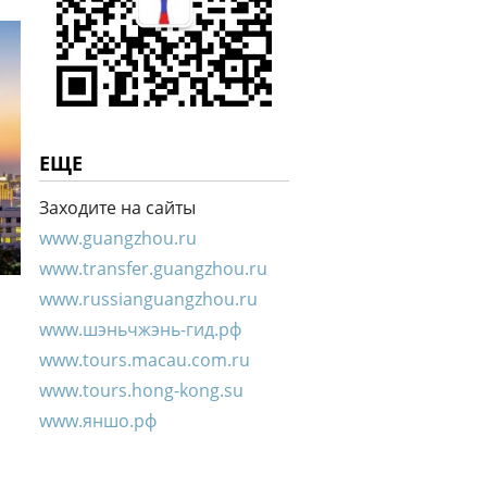
ЕЩЕ
Заходите на сайты
www.guangzhou.ru
www.transfer.guangzhou.ru
www.russianguangzhou.ru
www.шэньчжэнь-гид.рф
www.tours.macau.com.ru
www.tours.hong-kong.su
www.яншо.рф