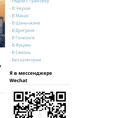
Рядом с Гуанчжоу
В Чжухае
В Макао
В Шэньчжэне
В Дунгуане
В Гонконге
В Фуцзян
В Сямэнь
Без категории
у
Я в мессенджере
Wechat