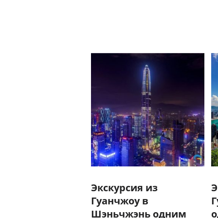
Экскурсия из
Э
Гуанчжоу в
Г
Шэньчжэнь одним
о