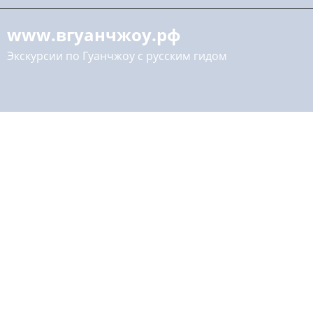
www.вгуанчжоу.рф
Экскурсии по Гуанчжоу с русским гидом