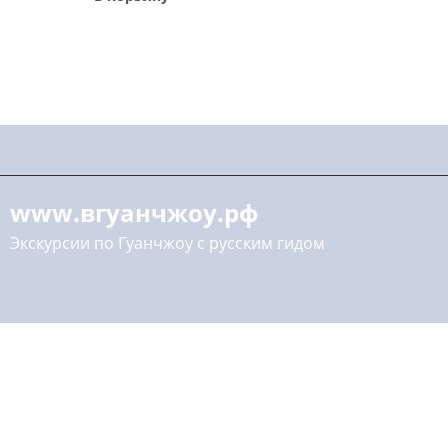
www.вгуанчжоу.рф
Экскурсии по Гуанчжоу с русским гидом