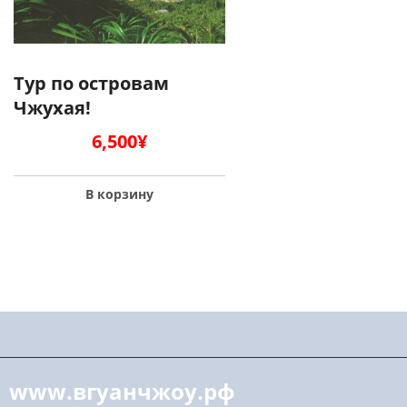
Тур по островам
Чжухая!
6,500
¥
В корзину
www.вгуанчжоу.рф