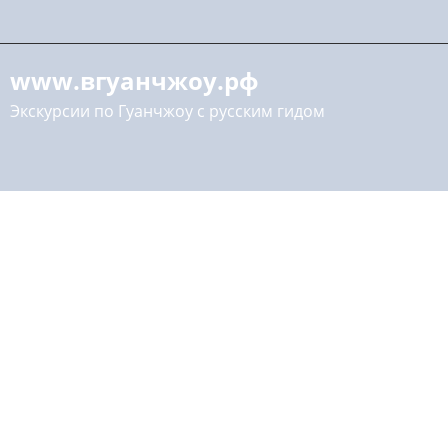
www.вгуанчжоу.рф
Экскурсии по Гуанчжоу с русским гидом