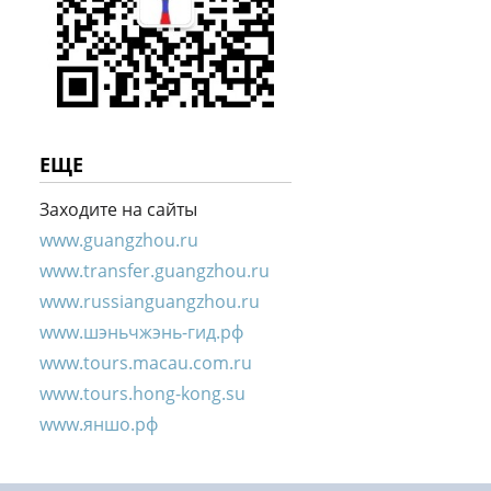
ЕЩЕ
Заходите на сайты
www.guangzhou.ru
www.transfer.guangzhou.ru
www.russianguangzhou.ru
www.шэньчжэнь-гид.рф
www.tours.macau.com.ru
www.tours.hong-kong.su
www.яншо.рф