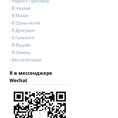
Рядом с Гуанчжоу
В Чжухае
В Макао
В Шэньчжэне
В Дунгуане
В Гонконге
В Фуцзян
В Сямэнь
Без категории
Я в мессенджере
Wechat