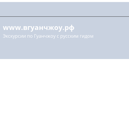
www.вгуанчжоу.рф
Экскурсии по Гуанчжоу с русским гидом