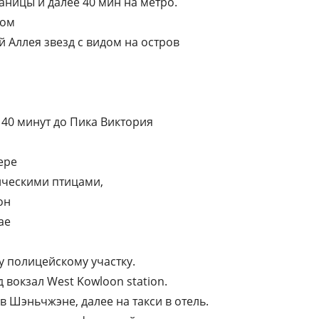
раницы и далее 40 мин на метро.
дом
 Аллея звезд с видом на остров
, 40 минут до Пика Виктория
ере
ическими птицами,
он
ае
у полицейскому участку.
 вокзал West Kowloon station.
5 в Шэньчжэне, далее на такси в отель.