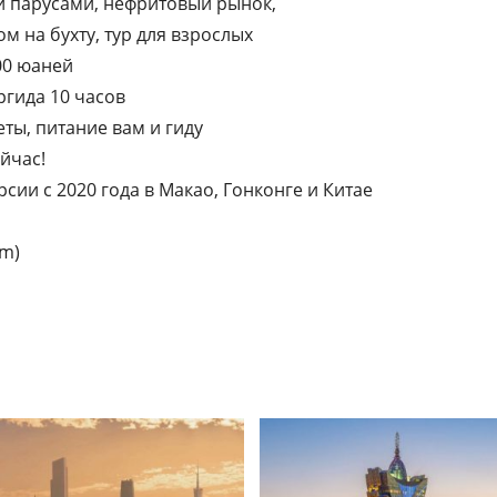
и парусами, нефритовый рынок,
ом на бухту, тур для взрослых
200 юаней
ргида 10 часов
еты, питание вам и гиду
йчас!
ии с 2020 года в Макао, Гонконге и Китае
am)