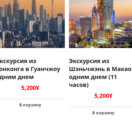
кскурсия из
Экскурсия из
онконга в Гуанчжоу
Шэньчжэнь в Макао
дним днем
одним днем (11
часов)
5,200
¥
5,200
¥
В корзину
В корзину