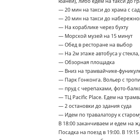
юаней), либо едем на такси до г
— 20 мин на такси до храма с са
— 20 мин на такси до набережной
— На кораблике через бухту
— Морской музей на 15 минут
— Обед в ресторане на выбор
— На 2м этаже автобуса у стекла
— Обзорная площадка
— Вниз на трамвайчике-фуникул
— Парк Гонконга. Вольер с троп
— пруд с черепахами, фото-балк
— ТЦ Pacific Place. Едем на трамв
— 2 остановки до здания суда
— Идем по травалатору к старом
В 18:00 заканчиваем и едем на жд
Посадка на поезд в 19:00. В 19:1