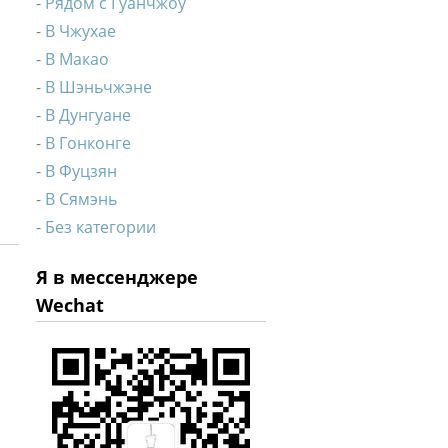
Рядом с Гуанчжоу
В Чжухае
В Макао
В Шэньчжэне
В Дунгуане
В Гонконге
В Фуцзян
В Сямэнь
Без категории
Я в мессенджере
Wechat