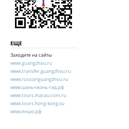
ЕЩЕ
Заходите на сайты
www.guangzhou.ru
www.transfer.guangzhou.ru
www.russianguangzhou.ru
www.шэньчжэнь-гид.рф
www.tours.macau.com.ru
www.tours.hong-kong.su
www.яншо.рф