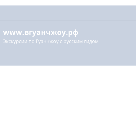
www.вгуанчжоу.рф
Экскурсии по Гуанчжоу с русским гидом