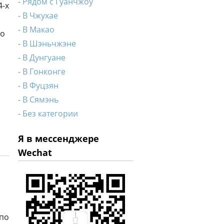
Рядом с Гуанчжоу
4-x
В Чжухае
В Макао
до
В Шэньчжэне
В Дунгуане
В Гонконге
В Фуцзян
В Сямэнь
Без категории
Я в мессенджере
Wechat
 по