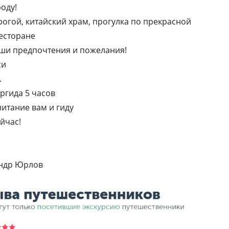
оду!
рогой, китайский храм, прогулка по прекрасной
есторане
аши предпочтения и пожелания!
си
.
ргида 5 часов
 питание вам и гиду
йчас!
андр Юрлов