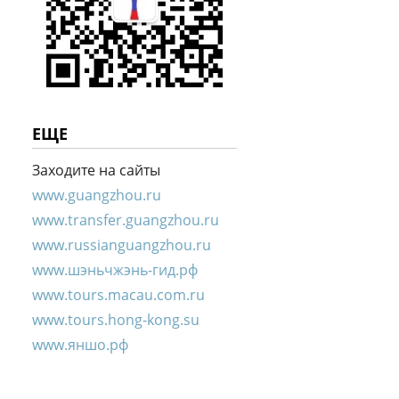
ЕЩЕ
Заходите на сайты
www.guangzhou.ru
www.transfer.guangzhou.ru
www.russianguangzhou.ru
www.шэньчжэнь-гид.рф
www.tours.macau.com.ru
www.tours.hong-kong.su
www.яншо.рф