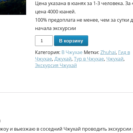
Цена указана в юанях за 1-3 человека. За 
цена 4000 юаней.
100% предоплата не менее, чем за сутки 
начала экскурсии
В корзину
Категория:
В Чжухае
Метки:
Zhuhai
,
Гид в
Чжухае
,
Джухай
,
Тур в Чжухае
,
Чжухай
,
Экскурсия Чжухай
й
жоу и выезжаю в соседний Чжухай проводить экскурсии