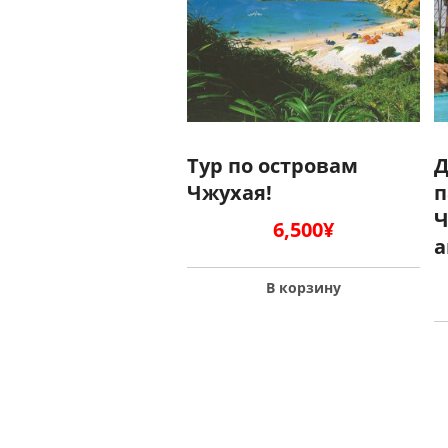
Тур по островам
Д
Чжухая!
п
Ч
6,500
¥
а
В корзину