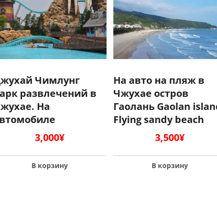
жухай Чимлунг
На авто на пляж в
арк развлечений в
Чжухае остров
жухае. На
Гаолань Gaolan islan
втомобиле
Flying sandy beach
3,000
¥
3,500
¥
В корзину
В корзину