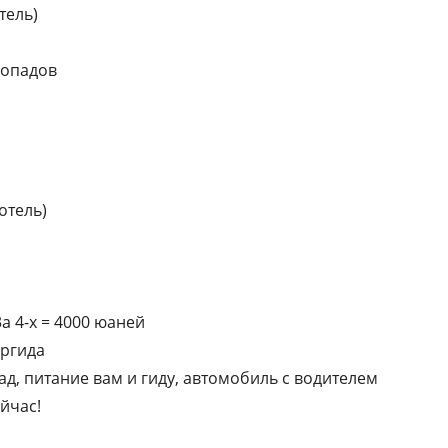
тель)
допадов
отель)
3а 4-х = 4000 юаней
ургида
пад, питание вам и гиду, автомобиль с водителем
йчас!