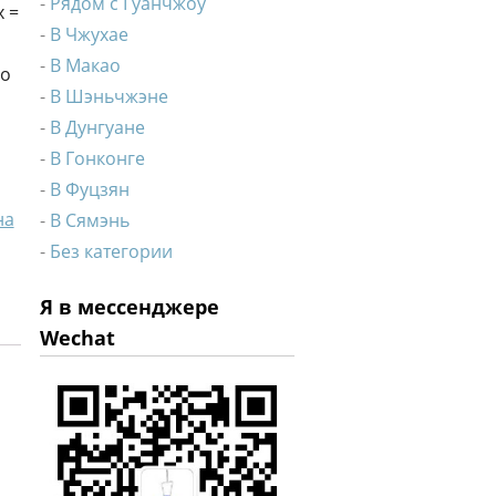
Рядом с Гуанчжоу
х =
В Чжухае
В Макао
до
В Шэньчжэне
В Дунгуане
В Гонконге
В Фуцзян
на
В Сямэнь
Без категории
Я в мессенджере
Wechat