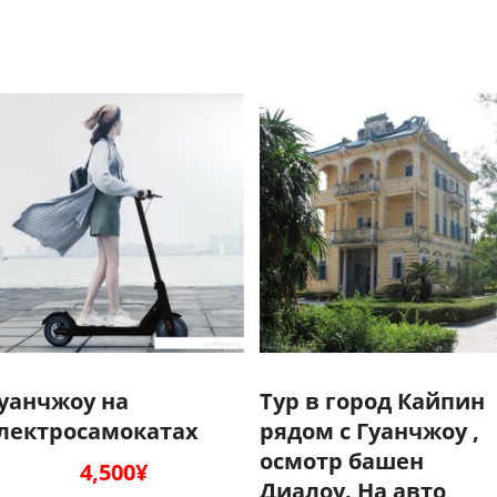
уанчжоу на
Тур в город Кайпин
лектросамокатах
рядом с Гуанчжоу ,
осмотр башен
4,500
¥
Диалоу. На авто