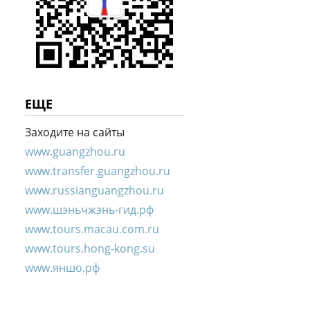
ЕЩЕ
Заходите на сайты
www.guangzhou.ru
www.transfer.guangzhou.ru
www.russianguangzhou.ru
www.шэньчжэнь-гид.рф
www.tours.macau.com.ru
www.tours.hong-kong.su
www.яншо.рф