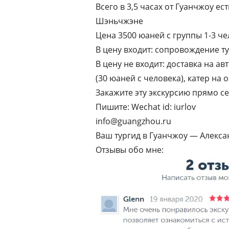
Всего в 3,5 часах от Гуанчжоу е
Шэньчжэне
Цена 3500 юаней с группы 1-3 ч
В цену входит: сопровождение т
В цену не входит: доставка на ав
(30 юаней с человека), катер на 
Закажите эту экскурсию прямо се
Пишите: Wechat id: iurlov
info@guangzhou.ru
Ваш тургид в Гуанчжоу — Алекс
Отзывы обо мне: