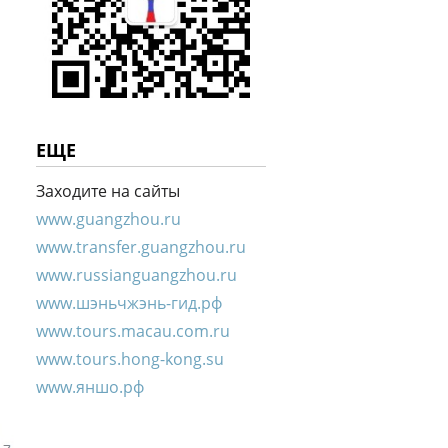
ЕЩЕ
Заходите на сайты
www.guangzhou.ru
www.transfer.guangzhou.ru
www.russianguangzhou.ru
www.шэньчжэнь-гид.рф
www.tours.macau.com.ru
www.tours.hong-kong.su
www.яншо.рф