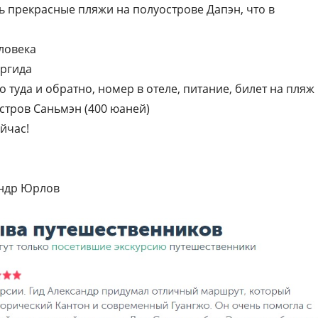
сть прекрасные пляжи на полуострове Дапэн, что в
еловека
ургида
то туда и обратно, номер в отеле, питание, билет на пляж
остров Саньмэн (400 юаней)
йчас!
андр Юрлов