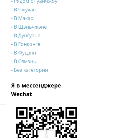
Рядом с Гуанчжоу
В Чжухае
В Макао
В Шэньчжэне
В Дунгуане
В Гонконге
В Фуцзян
В Сямэнь
Без категории
Я в мессенджере
Wechat