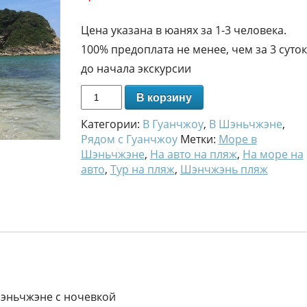
Цена указана в юанях за 1-3 человека.
100% предоплата не менее, чем за 3 суток
до начала экскурсии
В корзину
Категории:
В Гуанчжоу
,
В Шэньчжэне
,
Рядом с Гуанчжоу
Метки:
Море в
Шэньчжэне
,
На авто на пляж
,
На море на
авто
,
Тур на пляж
,
Шэнчжэнь пляж
Шэньчжэне с ночевкой