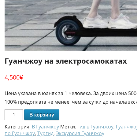
Гуанчжоу на электросамокатах
4,500
¥
Цена указана в юанях за 1 человека. За двоих цена 50
100% предоплата не менее, чем за сутки до начала экс
В корзину
Категория:
В Гуанчжоу
Метки:
гид в Гуанчжоу
,
Гуанчжо
по Гуанчжоу
,
Тургид
,
Экскурсия Гуанчжоу