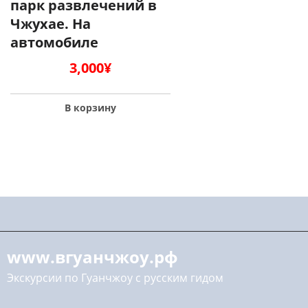
парк развлечений в
Чжухае. На
автомобиле
3,000
¥
В корзину
www.вгуанчжоу.рф
Экскурсии по Гуанчжоу с русским гидом