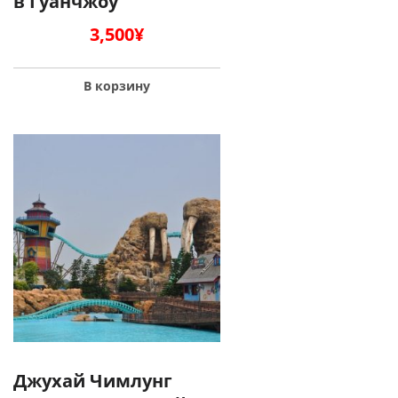
в Гуанчжоу
3,500
¥
В корзину
Джухай Чимлунг