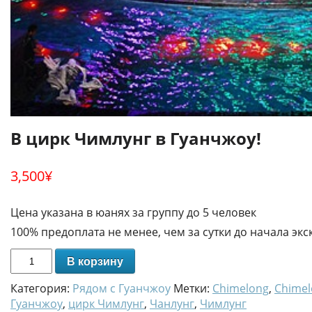
В цирк Чимлунг в Гуанчжоу!
3,500
¥
Цена указана в юанях за группу до 5 человек
100% предоплата не менее, чем за сутки до начала экс
В корзину
Категория:
Рядом с Гуанчжоу
Метки:
Chimelong
,
Chime
Гуанчжоу
,
цирк Чимлунг
,
Чанлунг
,
Чимлунг