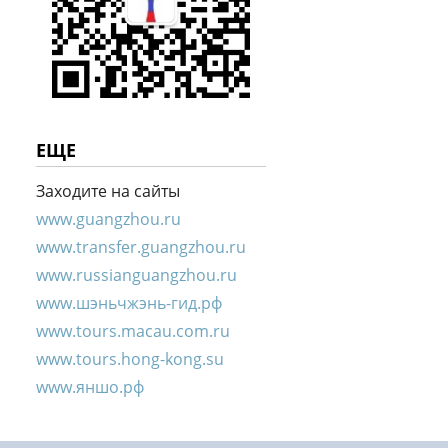
ЕЩЕ
Заходите на сайты
www.guangzhou.ru
www.transfer.guangzhou.ru
www.russianguangzhou.ru
www.шэньчжэнь-гид.рф
www.tours.macau.com.ru
www.tours.hong-kong.su
www.яншо.рф