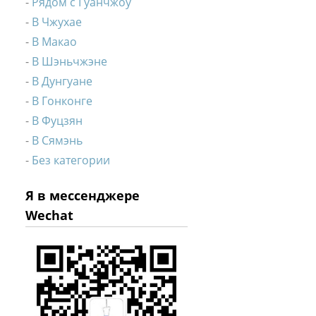
Рядом с Гуанчжоу
В Чжухае
В Макао
В Шэньчжэне
В Дунгуане
В Гонконге
В Фуцзян
В Сямэнь
Без категории
Я в мессенджере
Wechat