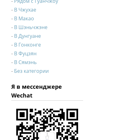
Рядом с Гуанчжоу
В Чжухае
В Макао
В Шэньчжэне
В Дунгуане
В Гонконге
В Фуцзян
В Сямэнь
Без категории
Я в мессенджере
Wechat