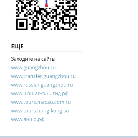
ЕЩЕ
Заходите на сайты
www.guangzhou.ru
www.transfer.guangzhou.ru
www.russianguangzhou.ru
www.шэньчжэнь-гид.рф
www.tours.macau.com.ru
www.tours.hong-kong.su
www.яншо.рф