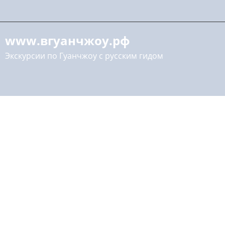
www.вгуанчжоу.рф
Экскурсии по Гуанчжоу с русским гидом