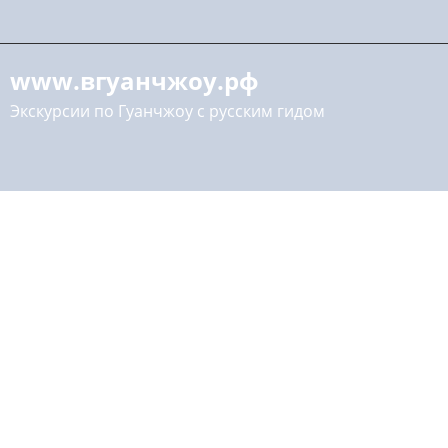
www.вгуанчжоу.рф
Экскурсии по Гуанчжоу с русским гидом