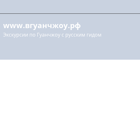
www.вгуанчжоу.рф
Экскурсии по Гуанчжоу с русским гидом