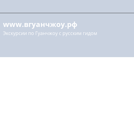
www.вгуанчжоу.рф
Экскурсии по Гуанчжоу с русским гидом