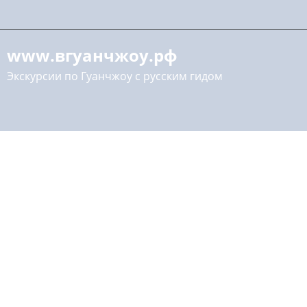
www.вгуанчжоу.рф
Экскурсии по Гуанчжоу с русским гидом