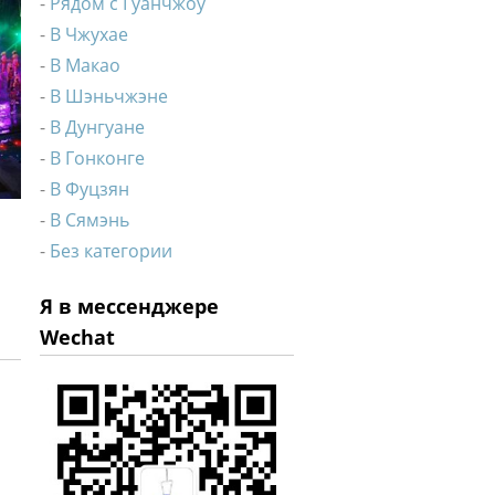
Рядом с Гуанчжоу
В Чжухае
В Макао
В Шэньчжэне
В Дунгуане
В Гонконге
В Фуцзян
В Сямэнь
Без категории
Я в мессенджере
Wechat