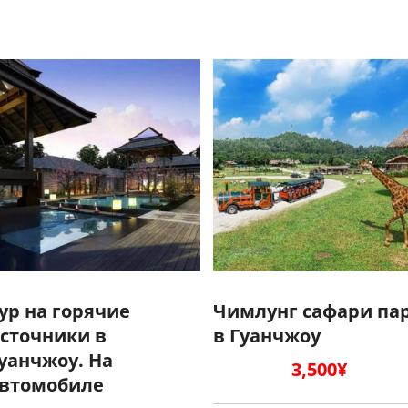
ур на горячие
Чимлунг сафари па
сточники в
в Гуанчжоу
уанчжоу. На
3,500
¥
втомобиле