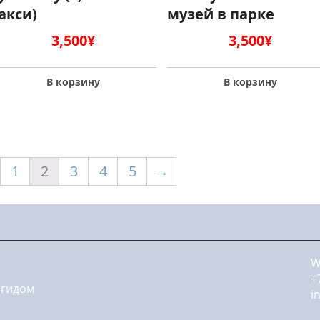
акси)
музей в парке
3,500
¥
3,500
¥
В корзину
В корзину
1
2
3
4
5
→
W
+
 гидом
i