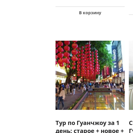
В корзину
Тур по Гуанчжоу за 1
С
день: старое + новое +
Г