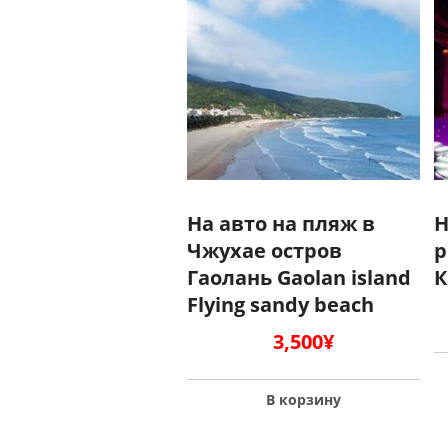
На авто на пляж в
Н
Чжухае остров
р
Гаолань Gaolan island
К
Flying sandy beach
3,500
¥
В корзину