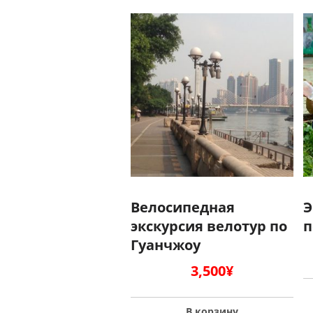
Велосипедная
Э
экскурсия велотур по
п
Гуанчжоу
3,500
¥
В корзину