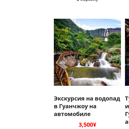
Экскурсия на водопад
Т
в Гуанчжоу на
и
автомобиле
Г
а
3,500
¥