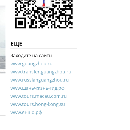
ЕЩЕ
Заходите на сайты
www.guangzhou.ru
www.transfer.guangzhou.ru
www.russianguangzhou.ru
www.шэньчжэнь-гид.рф
www.tours.macau.com.ru
www.tours.hong-kong.su
www.яншо.рф