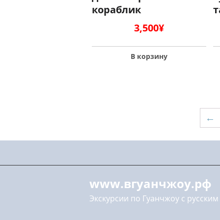
кораблик
т
3,500
¥
В корзину
←
www.вгуанчжоу.рф
Экскурсии по Гуанчжоу с русским